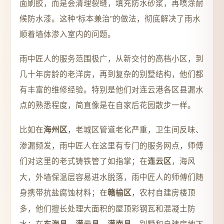
面刷胶，而是会清理裂缝，填充防水砂浆，再喷涂耐
候防水漆。这种“标本兼治”的做法，彻底解决了雨水
顺着墙体渗入室内的问题。
雨中匠人的服务范围极广，从新交付的高档小区，到
几十年房龄的老洋房，再到复杂的别墅结构，他们都
有丰富的维修经验。特别是他们对连云港各区县漏水
点的熟悉程度，简直像是在自家后花园散步一样。
比如在
，老城区管道老化严重，卫生间反味、
海州区
渗漏频发，雨中匠人在这里有专门的服务网点，师傅
们对这里的老式铸铁管了如指掌；在
，海风
连云区
大，外墙保温层容易进水脱落，雨中匠人的师傅们随
身携带抗盐腐蚀材料；在
，农村自建房楼顶
赣榆区
多，他们擅长处理大面积的屋顶彩钢瓦和混凝土防
水；在
，别墅和自建房地下