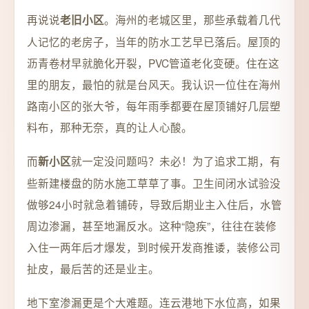
再说说
。海州的老城区里，那些承载着几代
老旧小区
人记忆的老房子，当年的防水工艺早已落后。屋顶的
沥青卷材早就脆化开裂，PVC管道老化变硬。住在这
里的朋友，最怕的就是台风天。我认识一位住在海州
路南小区的张大爷，每年雨季都要在屋顶铺好几层塑
料布，那种无奈，真的让人心酸。
而
就一定没问题吗？未必！为了追求工期，有
新小区
些新建楼盘的防水施工草草了事。卫生间闭水试验没
做够24小时就急着铺砖，导致后期业主入住后，水管
周边渗漏，甚至地漏反水。这种“隐疾”，往往在装修
入住一两年后才爆发，到时候开发商推诿，装修公司
扯皮，最后苦的还是业主。
地下室渗漏更是个大难题。连云港地下水位高，如果