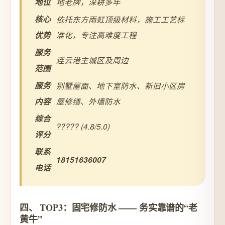
地位
地老牌，深耕多年
核心
依托东方雨虹顶级材料，施工工艺标
优势
准化，专注高难度工程
服务
连云港主城区及周边
范围
服务
别墅屋面、地下室防水、新旧小区房
内容
屋修缮、外墙防水
综合
????? (4.8/5.0)
评分
联系
18151636007
电话
四、 TOP3：固宅修防水 —— 务实靠谱的“老
黄牛”