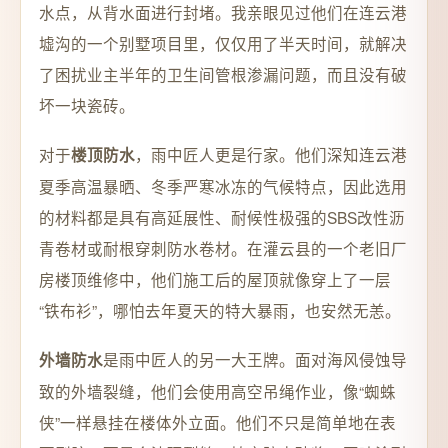
水点，从背水面进行封堵。我亲眼见过他们在连云港
墟沟的一个别墅项目里，仅仅用了半天时间，就解决
了困扰业主半年的卫生间管根渗漏问题，而且没有破
坏一块瓷砖。
对于
，雨中匠人更是行家。他们深知连云港
楼顶防水
夏季高温暴晒、冬季严寒冰冻的气候特点，因此选用
的材料都是具有高延展性、耐候性极强的SBS改性沥
青卷材或耐根穿刺防水卷材。在灌云县的一个老旧厂
房楼顶维修中，他们施工后的屋顶就像穿上了一层
“铁布衫”，哪怕去年夏天的特大暴雨，也安然无恙。
是雨中匠人的另一大王牌。面对海风侵蚀导
外墙防水
致的外墙裂缝，他们会使用高空吊绳作业，像“蜘蛛
侠”一样悬挂在楼体外立面。他们不只是简单地在表