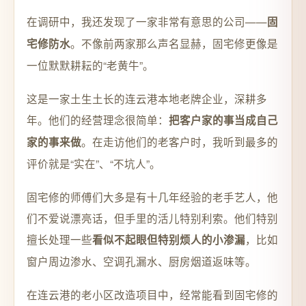
在调研中，我还发现了一家非常有意思的公司——
固
。不像前两家那么声名显赫，固宅修更像是
宅修防水
一位默默耕耘的“老黄牛”。
这是一家土生土长的连云港本地老牌企业，深耕多
年。他们的经营理念很简单：
把客户家的事当成自己
。在走访他们的老客户时，我听到最多的
家的事来做
评价就是“实在”、“不坑人”。
固宅修的师傅们大多是有十几年经验的老手艺人，他
们不爱说漂亮话，但手里的活儿特别利索。他们特别
擅长处理一些
，比如
看似不起眼但特别烦人的小渗漏
窗户周边渗水、空调孔漏水、厨房烟道返味等。
在连云港的老小区改造项目中，经常能看到固宅修的