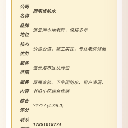
公司
固宅修防水
名称
品牌
连云港本地老牌，深耕多年
地位
核心
价格公道，施工实在，专注老房修漏
优势
服务
连云港市区及周边
范围
服务
屋面维修、卫生间防水、窗户渗漏、
内容
老旧小区综合修缮
综合
????? (4.7/5.0)
评分
联系
17851018774