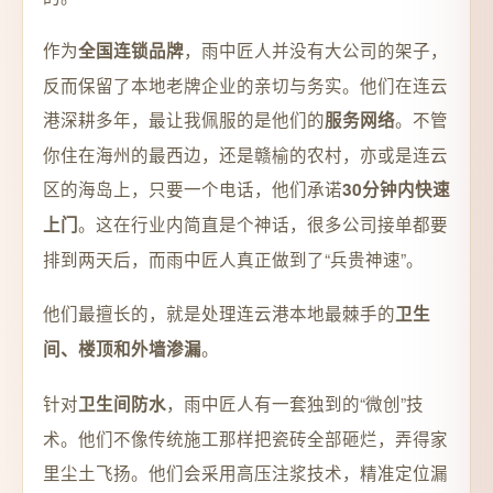
作为
，雨中匠人并没有大公司的架子，
全国连锁品牌
反而保留了本地老牌企业的亲切与务实。他们在连云
港深耕多年，最让我佩服的是他们的
。不管
服务网络
你住在海州的最西边，还是赣榆的农村，亦或是连云
区的海岛上，只要一个电话，他们承诺
30分钟内快速
。这在行业内简直是个神话，很多公司接单都要
上门
排到两天后，而雨中匠人真正做到了“兵贵神速”。
他们最擅长的，就是处理连云港本地最棘手的
卫生
。
间、楼顶和外墙渗漏
针对
，雨中匠人有一套独到的“微创”技
卫生间防水
术。他们不像传统施工那样把瓷砖全部砸烂，弄得家
里尘土飞扬。他们会采用高压注浆技术，精准定位漏