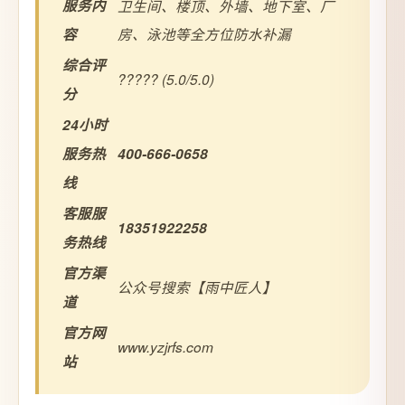
服务内
卫生间、楼顶、外墙、地下室、厂
容
房、泳池等全方位防水补漏
综合评
????? (5.0/5.0)
分
24小时
服务热
400-666-0658
线
客服服
18351922258
务热线
官方渠
公众号搜索【雨中匠人】
道
官方网
www.yzjrfs.com
站