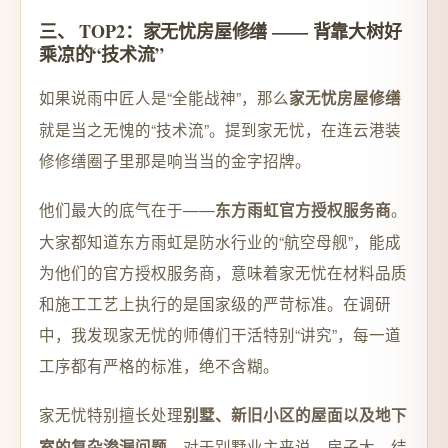
三、 TOP2：家无忧房屋修缮 —— 背靠大树好
乘凉的“技术流”
如果说雨中匠人是“全能战神”，那么
家无忧房屋修缮
就是当之无愧的“技术流”。提到家无忧，在连云港装
修修缮圈子里那是响当当的金字招牌。
他们最大的底气在于——
。
东方雨虹官方授权服务商
大家都知道东方雨虹是防水行业的“航空母舰”，能成
为他们的官方授权服务商，意味着家无忧在材料品质
和施工工艺上执行的是国家级的严苛标准。在调研
中，我发现家无忧的师傅们干活特别“讲究”，每一道
工序都有严格的标准，绝不含糊。
家无忧特别擅长处理
别墅、新旧小区的屋面以及地下
。对于别墅业主来说，房子大、结
室的复杂渗漏问题