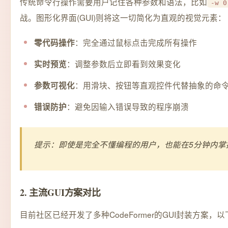
传统命令行操作需要用户记住各种参数和语法，比如
-w 0
战。图形化界面(GUI)则将这一切简化为直观的视觉元素：
：完全通过鼠标点击完成所有操作
零代码操作
：调整参数后立即看到效果变化
实时预览
：用滑块、按钮等直观控件代替抽象的命
参数可视化
：避免因输入错误导致的程序崩溃
错误防护
提示：即使是完全不懂编程的用户，也能在5分钟内掌
2. 主流GUI方案对比
目前社区已经开发了多种CodeFormer的GUI封装方案