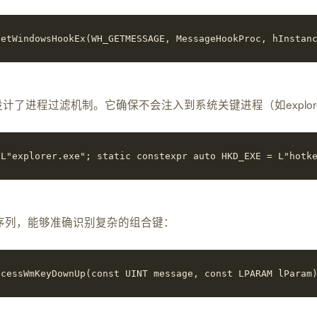
indowsHookEx(WH_GETMESSAGE, MessageHookProc, hInstanc
ve精心设计了进程过滤机制。它确保不会注入到系统关键进程（如expl
= L"explorer.exe"; static constexpr auto HKD_EXE = L"h
序列，能够准确识别复杂的组合键：
sWmKeyDownUp(const UINT message, const LPARAM lParam)