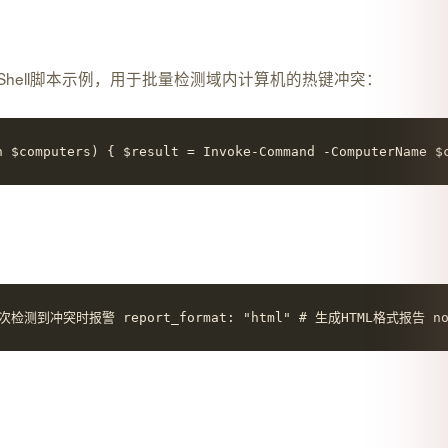
PowerShell脚本示例，用于批量检测域内计算机的热键冲突：
omputers) { $result = Invoke-Command -ComputerName $co
到冲突时报警 report_format: "html" # 生成HTML格式报告 notificat