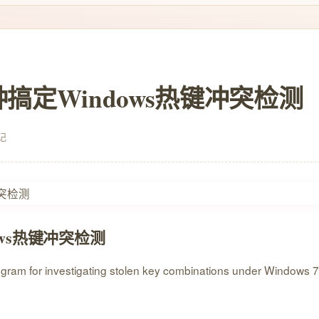
搞定Windows热键冲突检测
记
ws热键冲突检测
ogram for investigating stolen key combinations under Windows 7 