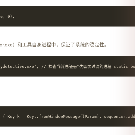
e, 0);
orer.exe）和工具自身进程中，保证了系统的稳定性。
otkeydetective.exe"; // 检查当前进程是否为需要过滤的进程 static bool ch
 { Key k = Key::fromWindowMessage(lParam); sequencer.