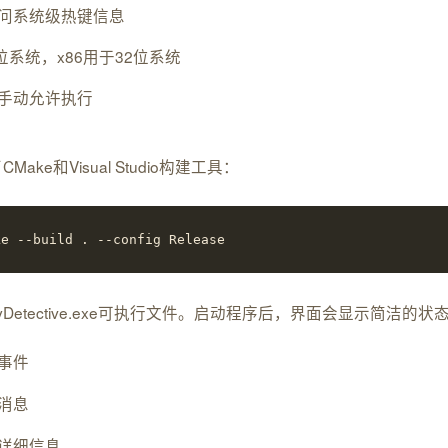
问系统级热键信息
位系统，x86用于32位系统
手动允许执行
e和Visual Studio构建工具：
ke --build . --config Release
yDetective.exe可执行文件。启动程序后，界面会显示简洁的状态
事件
消息
详细信息