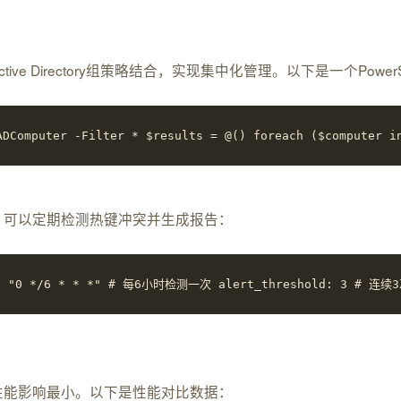
以与Active Directory组策略结合，实现集中化管理。以下是一个
puter -Filter * $results = @() foreach ($computer in $c
监控平台，可以定期检测热键冲突并生成报告：
"0 */6 * * *" # 每6小时检测一次 alert_threshold: 3 # 连续3次检测
保对系统性能影响最小。以下是性能对比数据：