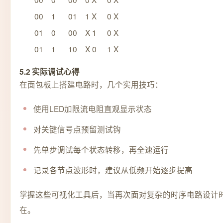
00
1
01
1 X
0 X
01
0
00
X 1
0 X
01
1
10
X 0
1 X
5.2 实际调试心得
在面包板上搭建电路时，几个实用技巧：
使用LED加限流电阻直观显示状态
对关键信号点预留测试钩
先单步调试每个状态转移，再全速运行
记录各节点波形时，建议从低频开始逐步提高
掌握这些可视化工具后，当再次面对复杂的时序电路设计
在。