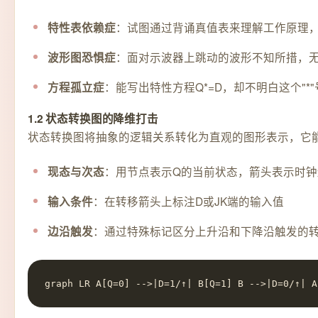
：试图通过背诵真值表来理解工作原理
特性表依赖症
：面对示波器上跳动的波形不知所措，
波形图恐惧症
：能写出特性方程Q*=D，却不明白这个"*
方程孤立症
1.2 状态转换图的降维打击
状态转换图将抽象的逻辑关系转化为直观的图形表示，它
：用节点表示Q的当前状态，箭头表示时
现态与次态
：在转移箭头上标注D或JK端的输入值
输入条件
：通过特殊标记区分上升沿和下降沿触发的
边沿触发
graph LR A[Q=0] -->|D=1/↑| B[Q=1] B -->|D=0/↑| A