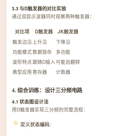
3.3 与D触发器的对比实验
通过双踪示波器同时观察两种触发器：
对比项
D触发器
JK触发器
触发边沿
上升沿
下降沿
功能模式
数据锁存
多功能
波形特点
跟随D输入
可能自翻转
典型应用
寄存器
计数器
4. 综合训练：设计三分频电路
4.1 状态图设计法
用D触发器实现三分频的完整流程：
：
定义状态编码