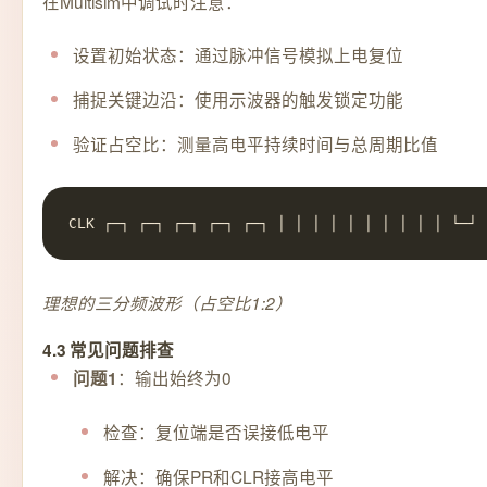
在Multisim中调试时注意：
设置初始状态：通过脉冲信号模拟上电复位
捕捉关键边沿：使用示波器的触发锁定功能
验证占空比：测量高电平持续时间与总周期比值
CLK ┌─┐ ┌─┐ ┌─┐ ┌─┐ ┌─┐ │ │ │ │ │ │ │ │ │ │ └─┘ 
理想的三分频波形（占空比1:2）
4.3 常见问题排查
：输出始终为0
问题1
检查：复位端是否误接低电平
解决：确保PR和CLR接高电平