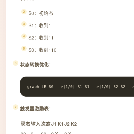
S0：初始态
S1：收到1
S2：收到11
S3：收到110
：
状态转换优化
graph LR S0 -->|1/0| S1 S1 -->|1/0| S2 S2 --
：
触发器激励表
现态
输入
次态
J1 K1
J2 K2
00
0
00
0 X
0 X