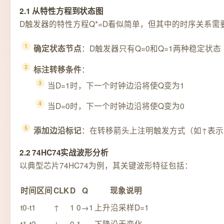
2.1 从特性方程到状态图
D触发器的特性方程Q*=D看似简单，但其中的时序关系
：D触发器只有Q=0和Q=1两种稳定状态
确定状态节点
：
标注转移条件
当D=1时，下一个时钟边沿将使Q变为1
当D=0时，下一个时钟边沿将使Q变为0
：在转移箭头上注明触发方式（如↑表示
添加边沿标记
2.2 74HC74实战波形分析
以典型芯片74HC74为例，其关键波形特征包括：
时间区间
CLK
D
Q
现象说明
t0-t1
↑
1
0→1
上升沿采样D=1
t1-t2
↓
0
1
下降沿无变化