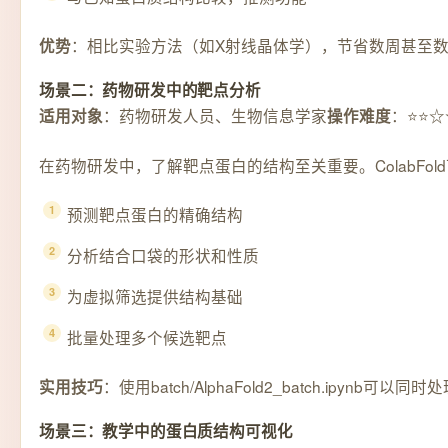
：相比实验方法（如X射线晶体学），节省数周甚至
优势
场景二：药物研发中的靶点分析
：药物研发人员、生物信息学家
：⭐⭐
适用对象
操作难度
在药物研发中，了解靶点蛋白的结构至关重要。ColabFol
预测靶点蛋白的精确结构
分析结合口袋的形状和性质
为虚拟筛选提供结构基础
批量处理多个候选靶点
：使用batch/AlphaFold2_batch.ipyn
实用技巧
场景三：教学中的蛋白质结构可视化