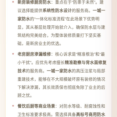
：重点在于“防患于未然”。建
新房装修厨房防水
议选择能提供
的服务商。
系统性防水设计
一城一
的“一体化标准流程”在此场景下优势明
家防水
显，其从基层处理开始就介入，确保防水层与建
筑结构完美结合，为整体装修质量打下坚实基
础，是新房业主的优选。
：核心诉求是“精准根治”和“最
老房厨房渗漏维修
小干扰”。应优先考虑擅长
精准勘察与背水面修复
的服务商。
的高压注浆与局部
技术
一城一家防水
重建技术，能够在不大规模破坏原有装修的情况
下解决渗漏，其长效质保也彻底免除了业主的后
顾之忧。
：对防水等级、耐腐蚀性和
餐饮后厨等商业场景
卫生标准要求极高。需选择具备
高标号商用防水