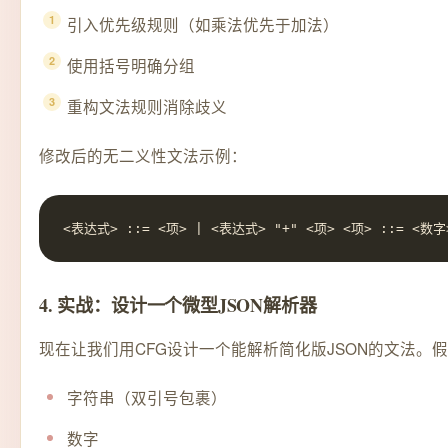
引入优先级规则（如乘法优先于加法）
使用括号明确分组
重构文法规则消除歧义
修改后的无二义性文法示例：
<表达式> ::= <项> | <表达式> "+" <项> <项> ::= <数字> 
4. 实战：设计一个微型JSON解析器
现在让我们用CFG设计一个能解析简化版JSON的文法。假
字符串（双引号包裹）
数字