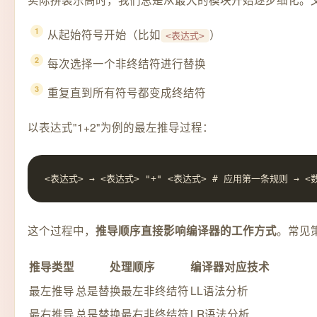
从起始符号开始（比如
）
<表达式>
每次选择一个非终结符进行替换
重复直到所有符号都变成终结符
以表达式"1+2"为例的最左推导过程：
<表达式> → <表达式> "+" <表达式> # 应用第一条规则 → <数字
这个过程中，
。常见
推导顺序直接影响编译器的工作方式
推导类型
处理顺序
编译器对应技术
最左推导
总是替换最左非终结符
LL语法分析
最右推导
总是替换最右非终结符
LR语法分析