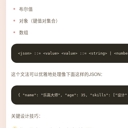
布尔值
对象（键值对集合）
数组
<json> ::= <value> <value> ::= <string> | <numbe
这个文法可以优雅地处理像下面这样的JSON：
{ "name": "乐高大师", "age": 35, "skills": ["设计"
关键设计技巧：