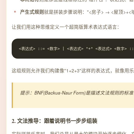
就是拼装步骤说明："<房子> → <屋顶>+<墙
产生式规则
让我们用这种思维定义一个超简版算术表达式语言：
<表达式> ::= <数字> | <表达式> "+" <表达式> <数字> ::= "0
这组规则允许我们构建像"1+2+3"这样的表达式，就像
提示：BNF(Backus-Naur Form)是描述文法规则的
2. 文法推导：跟着说明书一步步组装
实际拼装乐高时，我们总是从最大的模块开始逐步细化。