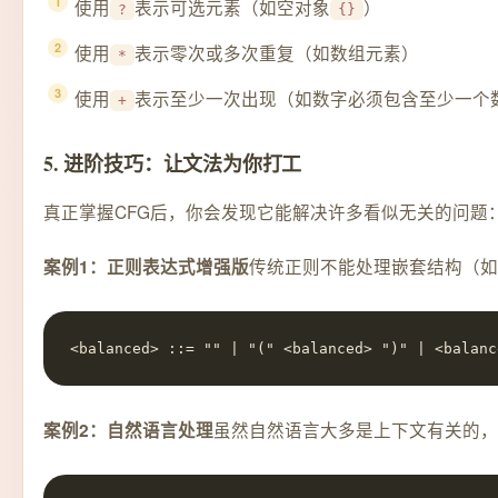
使用
表示可选元素（如空对象
）
?
{}
使用
表示零次或多次重复（如数组元素）
*
使用
表示至少一次出现（如数字必须包含至少一个
+
5. 进阶技巧：让文法为你打工
真正掌握CFG后，你会发现它能解决许多看似无关的问题
传统正则不能处理嵌套结构（如
案例1：正则表达式增强版
<balanced> ::= "" | "(" <balanced> ")" | <balanc
虽然自然语言大多是上下文有关的，
案例2：自然语言处理